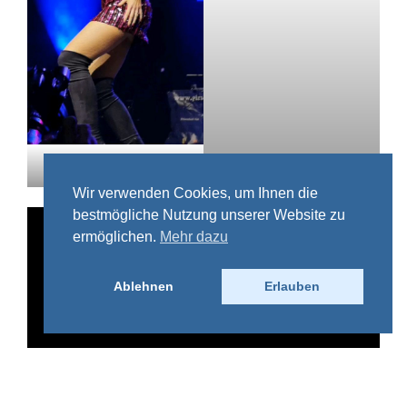
Undine Lux
Wir verwenden Cookies, um Ihnen die
bestmögliche Nutzung unserer Website zu
ermöglichen.
Mehr dazu
Ablehnen
Erlauben