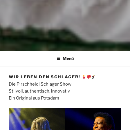
PIRSCHHEIDI – SCHLAGER
Wir leben den Schlager
AUS POTSDAM – DIE FRANK
Menü
HECK & TORSTEN KUHN
SHOW
WIR LEBEN DEN SCHLAGER!
Die Pirschheidi Schlager Show
Stilvoll, authentisch, innovativ
Ein Original aus Potsdam