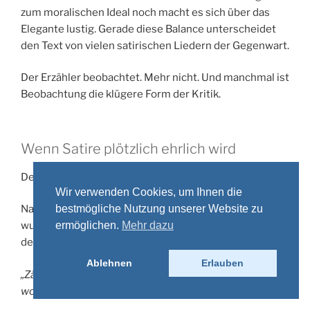
zum moralischen Ideal noch macht es sich über das
Elegante lustig. Gerade diese Balance unterscheidet
den Text von vielen satirischen Liedern der Gegenwart.
Der Erzähler beobachtet. Mehr nicht. Und manchmal ist
Beobachtung die klügere Form der Kritik.
Wenn Satire plötzlich ehrlich wird
Der eigentliche Kunstgriff geschieht im Refrain.
Wir verwenden Cookies, um Ihnen die
Nachdem Villen, Yachten und Niveau besungen
bestmögliche Nutzung unserer Website zu
wurden, folgt keine giftige Pointe. Stattdessen gesteht
ermöglichen.
Mehr dazu
der Erzähler mit trockenem Humor:
Ablehnen
Erlauben
„Zähl‘ ich mein Geld in Barren, möchte ich dort
wohnen.“