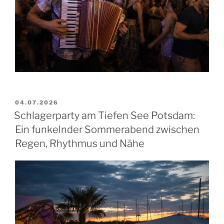
VERÖFFENTLICHT
04.07.2026
AM
Schlagerparty am Tiefen See Potsdam:
Ein funkelnder Sommerabend zwischen
Regen, Rhythmus und Nähe