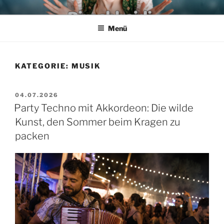
Zum
PIRSCHHEIDI – SCHLAGER
Wir leben den Schlager
Inhalt
AUS POTSDAM – DIE FRANK
Menü
springen
HECK & TORSTEN KUHN
SHOW
KATEGORIE:
MUSIK
VERÖFFENTLICHT
04.07.2026
AM
Party Techno mit Akkordeon: Die wilde
Kunst, den Sommer beim Kragen zu
packen