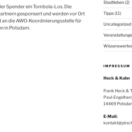
Stadtleben
(2)
der Spender ein Tombola-Los. Die
Tipps
(11)
Partnern gesponsert und werden vor Ort
t an die AWO-Koordinierungsstelle für
Uncategorized
en in Potsdam.
Veranstaltung
Wissenswerte
IMPRESSUM
Heck & Kuhn
Frank Heck & 
Paul-Engelhard
14469 Potsda
E-Mail:
kontakt@pirsc