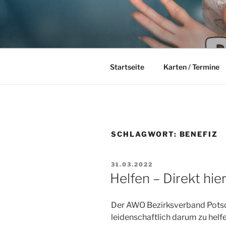
Zum
Inhalt
PIRSCHHEI
springen
Wir leben den Schlager
DIE FRAN
Startseite
Karten / Termine
SCHLAGWORT:
BENEFIZ
VERÖFFENTLICHT
31.03.2022
AM
Helfen – Direkt hie
Der AWO Bezirksverband Potsd
leidenschaftlich darum zu helf