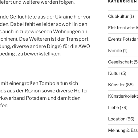
iefert und weitere werden folgen.
KATEGORIEN
Clubkultur
(1)
e Geflüchtete aus der Ukraine hier vor
en. Dabei fehlt es leider sowohl in den
Elektronische 
s auch in zugewiesenen Wohnungen an
hinen). Des Weiteren ist der Transport
Events Potsd
idung, diverse andere Dinge) für die AWO
Familie
(1)
bedingt zu bewerkstelligen.
Gesellschaft
(5
Kultur
(5)
s mit einer großen Tombola tun sich
Künstler
(88)
s aus der Region sowie diverse Helfer
Künstlerkollekt
ksverband Potsdam und damit den
fen.
Liebe
(79)
Location
(56)
Meinung & Ess