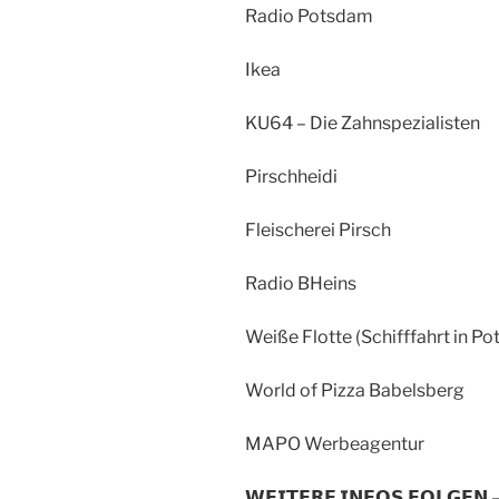
Radio Potsdam
Ikea
KU64 – Die Zahnspezialisten
Pirschheidi
Fleischerei Pirsch
Radio BHeins
Weiße Flotte (Schifffahrt in P
World of Pizza Babelsberg
MAPO Werbeagentur
𝗪𝗘𝗜𝗧𝗘𝗥𝗘 𝗜𝗡𝗙𝗢𝗦 𝗙𝗢𝗟𝗚𝗘𝗡 