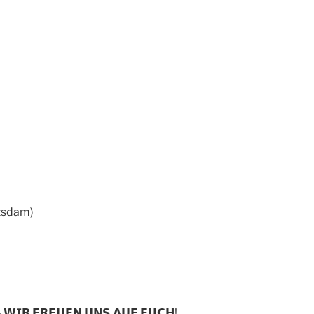
otsdam)
– 𝗪𝗜𝗥 𝗙𝗥𝗘𝗨𝗘𝗡 𝗨𝗡𝗦 𝗔𝗨𝗙 𝗘𝗨𝗖𝗛!