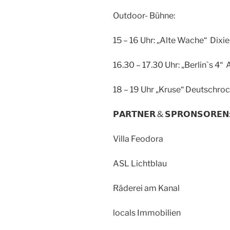
Outdoor- Bühne:
15 – 16 Uhr: „Alte Wac
16.30 – 17.30 Uhr: „Berlin`s 4“
18 – 19 Uhr „Kruse“ Deutschro
𝗣𝗔𝗥𝗧𝗡𝗘𝗥 & 𝗦𝗣𝗥𝗢𝗡𝗦𝗢𝗥𝗘𝗡
Villa Feodora
ASL Lichtblau
Räderei am Kanal
locals Immobilien