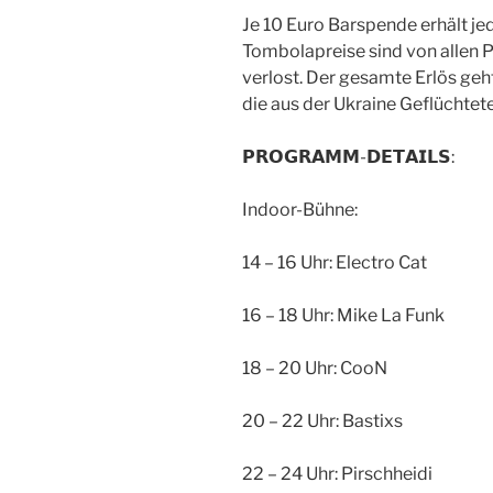
Je 10 Euro Barspende erhält je
Tombolapreise sind von allen 
verlost. Der gesamte Erlös geh
die aus der Ukraine Geflüchtet
𝗣𝗥𝗢𝗚𝗥𝗔𝗠𝗠-𝗗𝗘𝗧𝗔𝗜𝗟𝗦:
Indoor-Bühne:
14 – 16 Uhr: Electro Cat
16 – 18 Uhr: Mike La Funk
18 – 20 Uhr: CooN
20 – 22 Uhr: Bastixs
22 – 24 Uhr: Pirschheidi