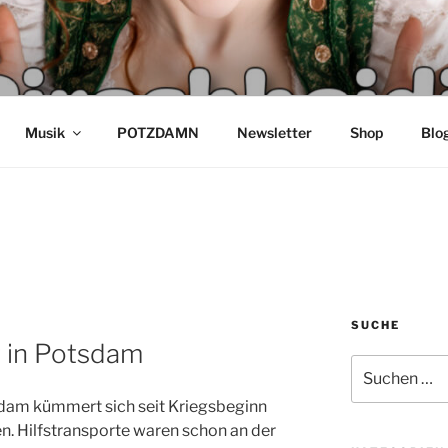
DI – SCHLAGER AUS 
K HECK & TORSTEN K
Musik
POTZDAMN
Newsletter
Shop
Blo
SUCHE
r in Potsdam
Suchen
nach:
am kümmert sich seit Kriegsbeginn
en. Hilfstransporte waren schon an der