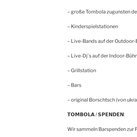
– große Tombola zugunsten de
– Kinderspielstationen
– Live-Bands auf der Outdoor
– Live-Dj´s auf der Indoor-Büh
– Grillstation
– Bars
– original Borschtsch (von ukr
𝗧𝗢𝗠𝗕𝗢𝗟𝗔 / 𝗦𝗣𝗘𝗡𝗗𝗘𝗡:
Wir sammeln Barspenden zur Fi