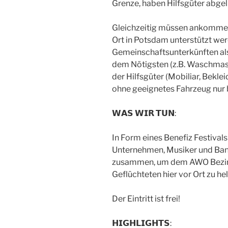
Grenze, haben Hilfsgüter abgel
Gleichzeitig müssen ankommend
Ort in Potsdam unterstützt werd
Gemeinschaftsunterkünften al
dem Nötigsten (z.B. Waschmasc
der Hilfsgüter (Mobiliar, Bekle
ohne geeignetes Fahrzeug nur 
𝗪𝗔𝗦 𝗪𝗜𝗥 𝗧𝗨𝗡:
In Form eines Benefiz Festival
Unternehmen, Musiker und Band
zusammen, um dem AWO Bezir
Geflüchteten hier vor Ort zu hel
Der Eintritt ist frei!
𝗛𝗜𝗚𝗛𝗟𝗜𝗚𝗛𝗧𝗦: