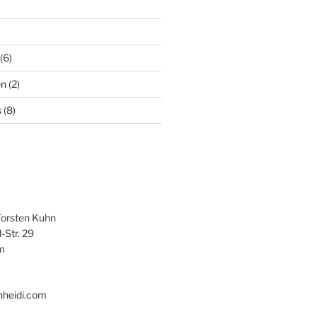
(6)
en
(2)
s
(8)
Torsten Kuhn
-Str. 29
m
hheidi.com