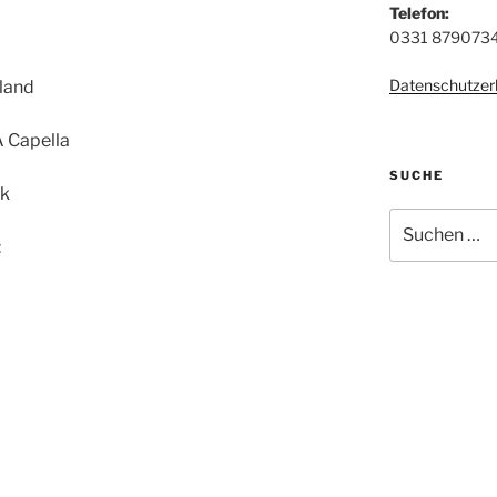
Telefon:
0331 879073
Datenschutzer
he“ Dixieland
 A Capella
SUCHE
ck
Suchen
nach:
: