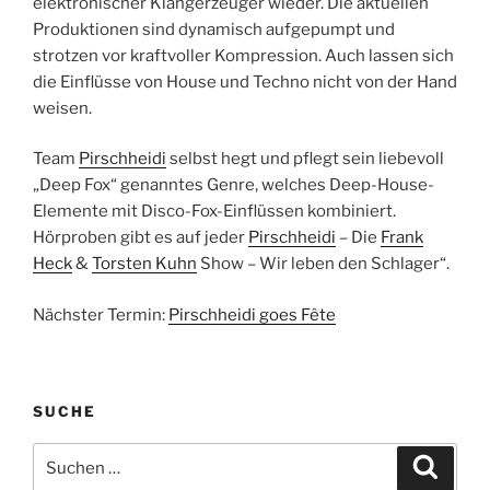
elektronischer Klangerzeuger wieder. Die aktuellen
Produktionen sind dynamisch aufgepumpt und
strotzen vor kraftvoller Kompression. Auch lassen sich
die Einflüsse von House und Techno nicht von der Hand
weisen.
Team
Pirschheidi
selbst hegt und pflegt sein liebevoll
„Deep Fox“ genanntes Genre, welches Deep-House-
Elemente mit Disco-Fox-Einflüssen kombiniert.
Hörproben gibt es auf jeder
Pirschheidi
– Die
Frank
Heck
&
Torsten Kuhn
Show – Wir leben den Schlager“.
Nächster Termin:
Pirschheidi goes Fête
SUCHE
Suchen
Suche
nach: