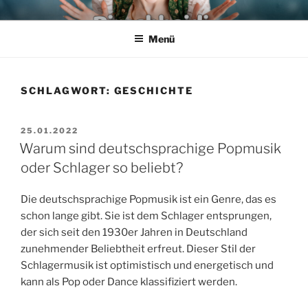
Zum
PIRSCHHEIDI – SCHLAGER
Wir leben den Schlager
Inhalt
AUS POTSDAM – DIE FRANK
Menü
springen
HECK & TORSTEN KUHN
SHOW
SCHLAGWORT:
GESCHICHTE
VERÖFFENTLICHT
25.01.2022
AM
Warum sind deutschsprachige Popmusik
oder Schlager so beliebt?
Die deutschsprachige Popmusik ist ein Genre, das es
schon lange gibt. Sie ist dem Schlager entsprungen,
der sich seit den 1930er Jahren in Deutschland
zunehmender Beliebtheit erfreut. Dieser Stil der
Schlagermusik ist optimistisch und energetisch und
kann als Pop oder Dance klassifiziert werden.