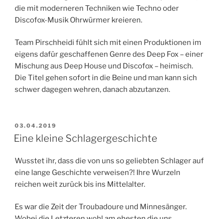
die mit moderneren Techniken wie Techno oder
Discofox-Musik Ohrwürmer kreieren.
Team Pirschheidi fühlt sich mit einen Produktionen im
eigens dafür geschaffenen Genre des Deep Fox – einer
Mischung aus Deep House und Discofox – heimisch.
Die Titel gehen sofort in die Beine und man kann sich
schwer dagegen wehren, danach abzutanzen.
VERÖFFENTLICHT
03.04.2019
AM
Eine kleine Schlagergeschichte
Wusstet ihr, dass die von uns so geliebten Schlager auf
eine lange Geschichte verweisen?! Ihre Wurzeln
reichen weit zurück bis ins Mittelalter.
Es war die Zeit der Troubadoure und Minnesänger.
Wobei die Letzteren wohl am ehesten die uns