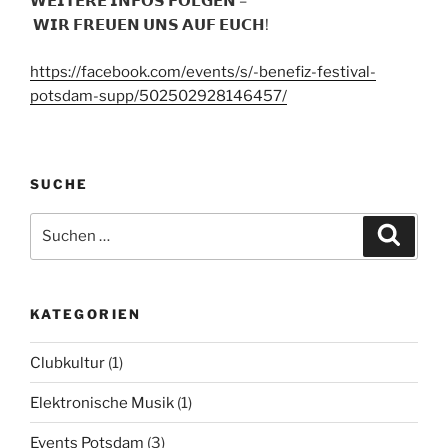
𝗪𝗘𝗜𝗧𝗘𝗥𝗘 𝗜𝗡𝗙𝗢𝗦 𝗙𝗢𝗟𝗚𝗘𝗡 –
𝗪𝗜𝗥 𝗙𝗥𝗘𝗨𝗘𝗡 𝗨𝗡𝗦 𝗔𝗨𝗙 𝗘𝗨𝗖𝗛!
https://facebook.com/events/s/-benefiz-festival-
potsdam-supp/502502928146457/
SUCHE
Suchen
Suche
nach:
KATEGORIEN
Clubkultur
(1)
Elektronische Musik
(1)
Events Potsdam
(3)