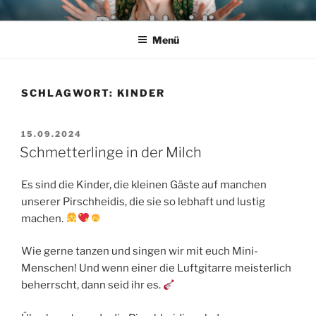
Zum
PIRSCHHEIDI – SCHLAGER
Wir leben den Schlager
Inhalt
AUS POTSDAM – DIE FRANK
Menü
springen
HECK & TORSTEN KUHN
SHOW
SCHLAGWORT:
KINDER
VERÖFFENTLICHT
15.09.2024
AM
Schmetterlinge in der Milch
Es sind die Kinder, die kleinen Gäste auf manchen
unserer Pirschheidis, die sie so lebhaft und lustig
machen.
Wie gerne tanzen und singen wir mit euch Mini-
Menschen! Und wenn einer die Luftgitarre meisterlich
beherrscht, dann seid ihr es.