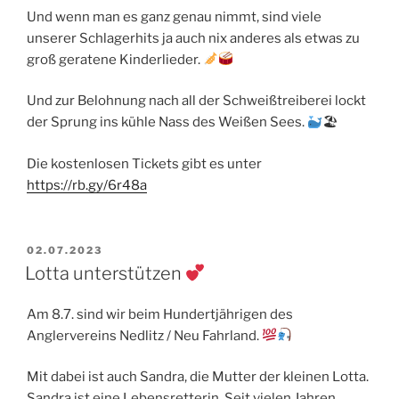
Und wenn man es ganz genau nimmt, sind viele
unserer Schlagerhits ja auch nix anderes als etwas zu
groß geratene Kinderlieder.
Und zur Belohnung nach all der Schweißtreiberei lockt
der Sprung ins kühle Nass des Weißen Sees.
🏖
Die kostenlosen Tickets gibt es unter
https://rb.gy/6r48a
VERÖFFENTLICHT
02.07.2023
AM
Lotta unterstützen
Am 8.7. sind wir beim Hundertjährigen des
Anglervereins Nedlitz / Neu Fahrland.
Mit dabei ist auch Sandra, die Mutter der kleinen Lotta.
Sandra ist eine Lebensretterin. Seit vielen Jahren