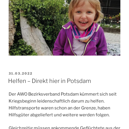
VERÖFFENTLICHT
31.03.2022
AM
Helfen – Direkt hier in Potsdam
Der AWO Bezirksverband Potsdam kümmert sich seit
Kriegsbeginn leidenschaftlich darum zu helfen.
Hilfstransporte waren schon an der Grenze, haben
Hilfsgüter abgeliefert und weitere werden folgen.
Gleichzeitig müssen ankommende Geflüchtete aus der