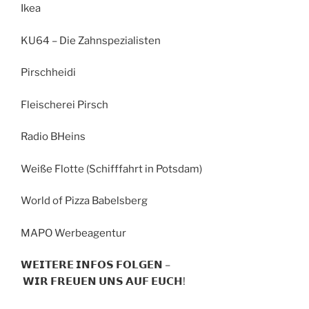
Ikea
KU64 – Die Zahnspezialisten
Pirschheidi
Fleischerei Pirsch
Radio BHeins
Weiße Flotte (Schifffahrt in Potsdam)
World of Pizza Babelsberg
MAPO Werbeagentur
𝗪𝗘𝗜𝗧𝗘𝗥𝗘 𝗜𝗡𝗙𝗢𝗦 𝗙𝗢𝗟𝗚𝗘𝗡 –
𝗪𝗜𝗥 𝗙𝗥𝗘𝗨𝗘𝗡 𝗨𝗡𝗦 𝗔𝗨𝗙 𝗘𝗨𝗖𝗛!