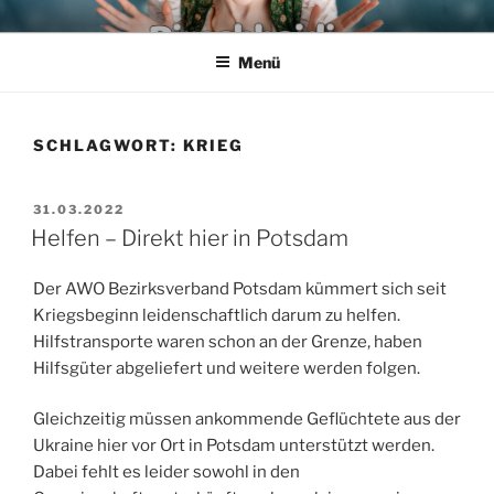
Zum
PIRSCHHEIDI – SCHLAGER
Wir leben den Schlager
Inhalt
AUS POTSDAM – DIE FRANK
Menü
springen
HECK & TORSTEN KUHN
SHOW
SCHLAGWORT:
KRIEG
VERÖFFENTLICHT
31.03.2022
AM
Helfen – Direkt hier in Potsdam
Der AWO Bezirksverband Potsdam kümmert sich seit
Kriegsbeginn leidenschaftlich darum zu helfen.
Hilfstransporte waren schon an der Grenze, haben
Hilfsgüter abgeliefert und weitere werden folgen.
Gleichzeitig müssen ankommende Geflüchtete aus der
Ukraine hier vor Ort in Potsdam unterstützt werden.
Dabei fehlt es leider sowohl in den