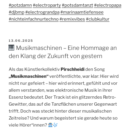
#potzdamn
#electroparty
#potsdamtanzt
#electropapa
#djbmp
#electrograndpa
#marinaamtiefensee
#nichteinfachnurtechno
#remixvibes
#clubkultur
VERÖFFENTLICHT
13.06.2025
AM
Musikmaschinen – Eine Hommage an
den Klang der Zukunft von gestern
Als das Künstlerkollektiv
Pirschheidi
den Song
„Musikmaschinen“
veröffentlichte, war klar: Hier wird
nicht nur gefeiert – hier wird erinnert, gefühlt und vor
allem
verstanden
, was elektronische Musik in ihrer
Essenz bedeutet. Der Track ist ein glitzerndes Retro-
Gewitter, das auf die Tanzflächen unserer Gegenwart
trifft. Doch was steckt hinter dieser musikalischen
Zeitreise? Und warum begeistert sie gerade heute so
viele Hörer*innen?