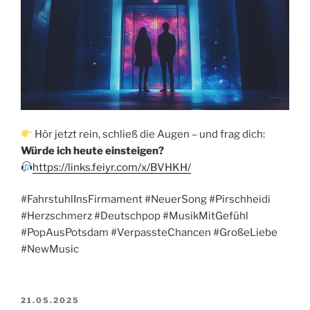
Hör jetzt rein, schließ die Augen – und frag dich:
Würde ich heute einsteigen?
https://links.feiyr.com/x/BVHKH/
#FahrstuhlInsFirmament #NeuerSong #Pirschheidi
#Herzschmerz #Deutschpop #MusikMitGefühl
#PopAusPotsdam #VerpassteChancen #GroßeLiebe
#NewMusic
VERÖFFENTLICHT
21.05.2025