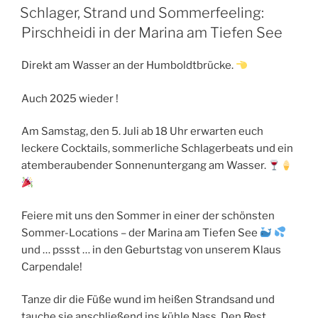
AM
Schlager, Strand und Sommerfeeling:
Pirschheidi in der Marina am Tiefen See
Direkt am Wasser an der Humboldtbrücke.
Auch 2025 wieder !
Am Samstag, den 5. Juli ab 18 Uhr erwarten euch
leckere Cocktails, sommerliche Schlagerbeats und ein
atemberaubender Sonnenuntergang am Wasser.
Feiere mit uns den Sommer in einer der schönsten
Sommer-Locations – der Marina am Tiefen See
und … pssst … in den Geburtstag von unserem Klaus
Carpendale!
Tanze dir die Füße wund im heißen Strandsand und
tauche sie anschließend ins kühle Nass. Den Rest