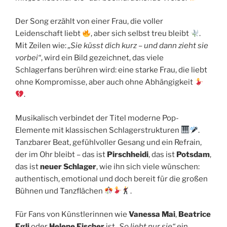
Der Song erzählt von einer Frau, die voller
Leidenschaft liebt
, aber sich selbst treu bleibt
.
Mit Zeilen wie:
„Sie küsst dich kurz – und dann zieht sie
vorbei“
, wird ein Bild gezeichnet, das viele
Schlagerfans berühren wird: eine starke Frau, die liebt
ohne Kompromisse, aber auch ohne Abhängigkeit
.
Musikalisch verbindet der Titel moderne Pop-
Elemente mit klassischen Schlagerstrukturen
.
Tanzbarer Beat, gefühlvoller Gesang und ein Refrain,
der im Ohr bleibt – das ist
Pirschheidi
, das ist
Potsdam
,
das ist
neuer Schlager
, wie ihn sich viele wünschen:
authentisch, emotional und doch bereit für die großen
Bühnen und Tanzflächen
.
Für Fans von Künstlerinnen wie
Vanessa Mai
,
Beatrice
Egli
oder
Helene Fischer
ist
„So liebt nur sie“
ein