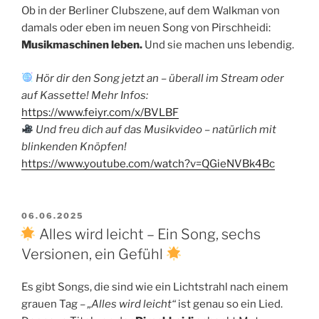
Ob in der Berliner Clubszene, auf dem Walkman von
damals oder eben im neuen Song von Pirschheidi:
Musikmaschinen leben.
Und sie machen uns lebendig.
Hör dir den Song jetzt an – überall im Stream oder
auf Kassette! Mehr Infos:
https://www.feiyr.com/x/BVLBF
Und freu dich auf das Musikvideo – natürlich mit
blinkenden Knöpfen!
https://www.youtube.com/watch?v=QGieNVBk4Bc
VERÖFFENTLICHT
06.06.2025
AM
Alles wird leicht – Ein Song, sechs
Versionen, ein Gefühl
Es gibt Songs, die sind wie ein Lichtstrahl nach einem
grauen Tag –
„Alles wird leicht“
ist genau so ein Lied.