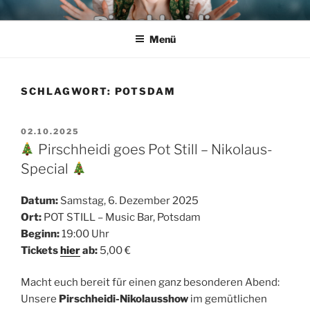
Zum
PIRSCHHEIDI – SCHLAGER
Wir leben den Schlager
Inhalt
AUS POTSDAM – DIE FRANK
Menü
springen
HECK & TORSTEN KUHN
SHOW
SCHLAGWORT:
POTSDAM
VERÖFFENTLICHT
02.10.2025
AM
Pirschheidi goes Pot Still – Nikolaus-
Special
Datum:
Samstag, 6. Dezember 2025
Ort:
POT STILL – Music Bar, Potsdam
Beginn:
19:00 Uhr
Tickets
hier
ab:
5,00 €
Macht euch bereit für einen ganz besonderen Abend:
Unsere
Pirschheidi-Nikolausshow
im gemütlichen