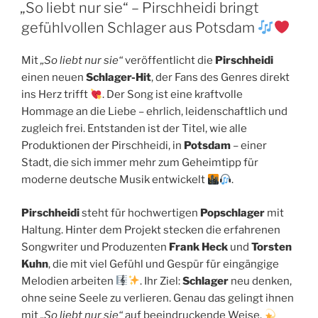
AM
„So liebt nur sie“ – Pirschheidi bringt
gefühlvollen Schlager aus Potsdam
Mit
„So liebt nur sie“
veröffentlicht die
Pirschheidi
einen neuen
Schlager-Hit
, der Fans des Genres direkt
ins Herz trifft
. Der Song ist eine kraftvolle
Hommage an die Liebe – ehrlich, leidenschaftlich und
zugleich frei. Entstanden ist der Titel, wie alle
Produktionen der Pirschheidi, in
Potsdam
– einer
Stadt, die sich immer mehr zum Geheimtipp für
moderne deutsche Musik entwickelt
.
Pirschheidi
steht für hochwertigen
Popschlager
mit
Haltung. Hinter dem Projekt stecken die erfahrenen
Songwriter und Produzenten
Frank Heck
und
Torsten
Kuhn
, die mit viel Gefühl und Gespür für eingängige
Melodien arbeiten
. Ihr Ziel:
Schlager
neu denken,
ohne seine Seele zu verlieren. Genau das gelingt ihnen
mit
„So liebt nur sie“
auf beeindruckende Weise.