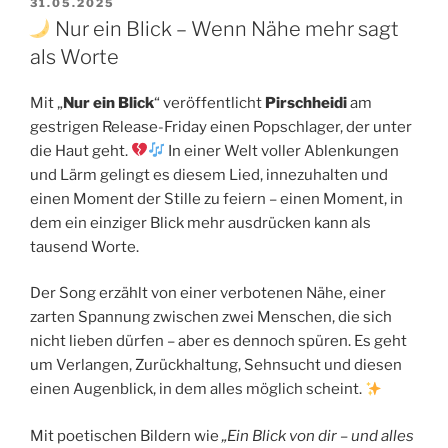
VERÖFFENTLICHT
31.05.2025
AM
Nur ein Blick – Wenn Nähe mehr sagt
als Worte
Mit „
Nur ein Blick
“ veröffentlicht
Pirschheidi
am
gestrigen Release-Friday einen Popschlager, der unter
die Haut geht.
In einer Welt voller Ablenkungen
und Lärm gelingt es diesem Lied, innezuhalten und
einen Moment der Stille zu feiern – einen Moment, in
dem ein einziger Blick mehr ausdrücken kann als
tausend Worte.
Der Song erzählt von einer verbotenen Nähe, einer
zarten Spannung zwischen zwei Menschen, die sich
nicht lieben dürfen – aber es dennoch spüren. Es geht
um Verlangen, Zurückhaltung, Sehnsucht und diesen
einen Augenblick, in dem alles möglich scheint.
Mit poetischen Bildern wie
„Ein Blick von dir – und alles