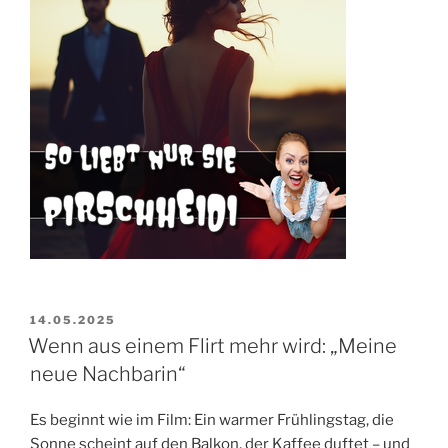
VERÖFFENTLICHT
14.05.2025
AM
Wenn aus einem Flirt mehr wird: „Meine
neue Nachbarin“
Es beginnt wie im Film: Ein warmer Frühlingstag, die
Sonne scheint auf den Balkon, der Kaffee duftet – und