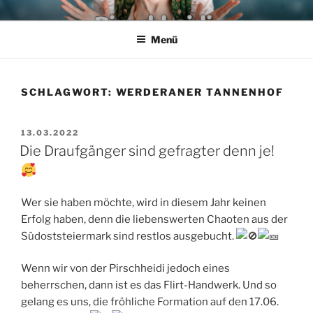
Zum
PIRSCHHEIDI – SCHLAGER
Wir leben den Schlager
Inhalt
AUS POTSDAM – DIE FRANK
Menü
springen
HECK & TORSTEN KUHN
SHOW
SCHLAGWORT:
WERDERANER TANNENHOF
VERÖFFENTLICHT
13.03.2022
AM
Die Draufgänger sind gefragter denn je!
Wer sie haben möchte, wird in diesem Jahr keinen
Erfolg haben, denn die liebenswerten Chaoten aus der
Südoststeiermark sind restlos ausgebucht.
Wenn wir von der Pirschheidi jedoch eines
beherrschen, dann ist es das Flirt-Handwerk. Und so
gelang es uns, die fröhliche Formation auf den 17.06.