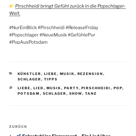
Pirschheidi bringt Gefühl zurück in die Popschlager-
Welt.
#NurEinBlick #Pirschheidi #ReleaseFriday
#Popschlager #NeueMusik #GefühlePur
#PopAusPotsdam
KATEGORIEN
KÜNSTLER
,
LIEBE
,
MUSIK
,
REZENSION
,
SCHLAGER
,
TIPPS
SCHLAGWÖRTER
LIEBE
,
LIED
,
MUSIK
,
PARTY
,
PIRSCHHEIDI
,
POP
,
POTSDAM
,
SCHLAGER
,
SHOW
,
TANZ
Beitragsnavigation
Vorheriger
ZURÜCK
Beitrag