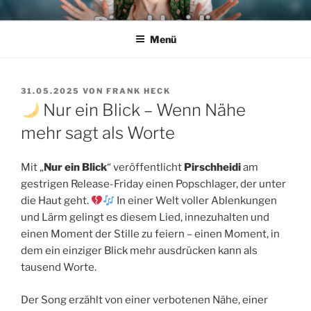
Zum
PIRSCHHEIDI – SCHLAGER
Wir leben den Schlager
Inhalt
AUS POTSDAM – DIE FRANK
Menü
springen
HECK & TORSTEN KUHN
SHOW
VERÖFFENTLICHT
31.05.2025
VON
FRANK HECK
AM
Nur ein Blick – Wenn Nähe
mehr sagt als Worte
Mit „
Nur ein Blick
“ veröffentlicht
Pirschheidi
am
gestrigen Release-Friday einen Popschlager, der unter
die Haut geht.
In einer Welt voller Ablenkungen
und Lärm gelingt es diesem Lied, innezuhalten und
einen Moment der Stille zu feiern – einen Moment, in
dem ein einziger Blick mehr ausdrücken kann als
tausend Worte.
Der Song erzählt von einer verbotenen Nähe, einer