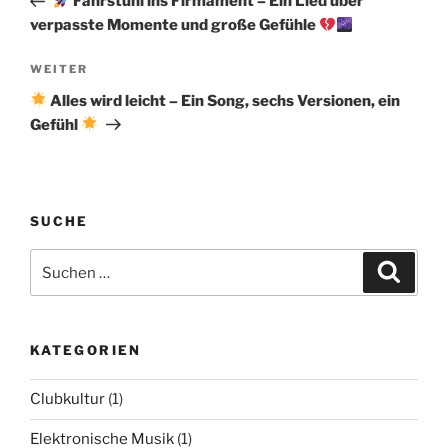
Fahrstuhl ins Firmament – Ein Lied über
verpasste Momente und große Gefühle
Nächster
WEITER
Beitrag
Alles wird leicht – Ein Song, sechs Versionen, ein
Gefühl
SUCHE
Suchen
Suche
nach:
KATEGORIEN
Clubkultur
(1)
Elektronische Musik
(1)