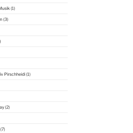
Musik
(1)
am
(3)
)
iv Pirschheidi
(1)
ay
(2)
(7)