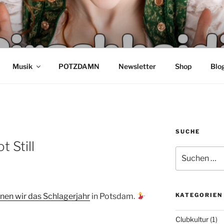
DI – SCHLAGER AUS 
K HECK & TORSTEN K
Musik
POTZDAMN
Newsletter
Shop
Blo
SUCHE
t Still
Suchen
nach:
nen wir das Schlagerjahr
in Potsdam.
KATEGORIEN
Clubkultur
(1)