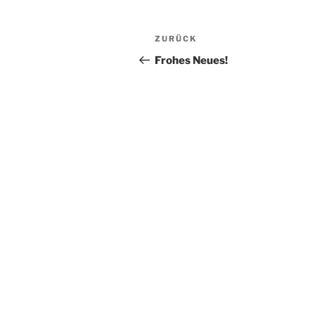
Beitragsnavigation
Vorheriger
ZURÜCK
Beitrag
Frohes Neues!