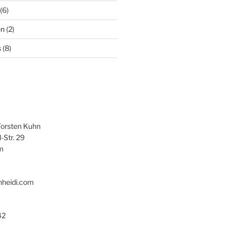
(6)
en
(2)
s
(8)
Torsten Kuhn
-Str. 29
m
hheidi.com
42