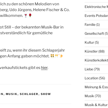
ich zu den schönen Melodien von
Elektronische 
berg, Udo Jürgens, Helene Fischer & Co.
h willkommen.
Events Potsd
Familie
(1)
 Still – der bekannten Musik-Bar in
stverständlich für gemütliche
Gesellschaft
(5
Kultur
(5)
eift zu, wenn ihr diesem Schlagerjahr
Künstler
(88)
igen Anfang geben möchtet.
Künstlerkollekt
verkaufstickets gibt es
hier
.
Liebe
(79)
Location
(56)
Meinung & Ess
ON
,
MUSIK
,
SCHLAGER
,
SHOW
Musik
(70)
Musik & Kultur