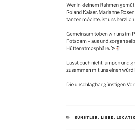
Wer in kleinem Rahmen gemütl
Roland Kaiser, Marianne Rosen
tanzen möchte, ist uns herzlic
Gemeinsam toben wir uns im Pot
Potsdam – aus und sorgen selb
Hüttenatmosphäre. ⛷
Lasst euch nicht lumpen und gr
zusammen mit uns einen würd
Die unschlagbar günstigen Vor
KATEGORIEN
KÜNSTLER
,
LIEBE
,
LOCATI