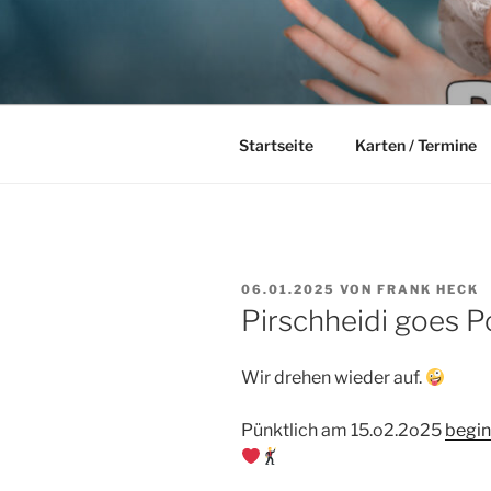
Zum
Inhalt
PIRSCHHEI
springen
Wir leben den Schlager
DIE FRAN
Startseite
Karten / Termine
VERÖFFENTLICHT
06.01.2025
VON
FRANK HECK
AM
Pirschheidi goes Po
Wir drehen wieder auf.
Pünktlich am 15.o2.2o25
begin