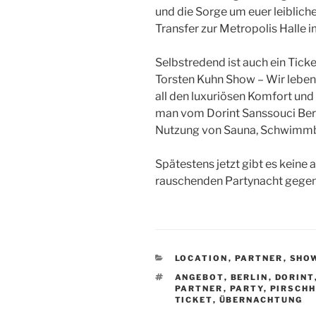
und die Sorge um euer leiblich
Transfer zur Metropolis Halle 
Selbstredend ist auch ein Ticke
Torsten Kuhn Show – Wir leben 
all den luxuriösen Komfort und
man vom Dorint Sanssouci Berli
Nutzung von Sauna, Schwimmba
Spätestens jetzt gibt es keine
rauschenden Partynacht gegen
KATEGORIEN
LOCATION
,
PARTNER
,
SHO
SCHLAGWÖRTER
ANGEBOT
,
BERLIN
,
DORINT
PARTNER
,
PARTY
,
PIRSCHH
TICKET
,
ÜBERNACHTUNG