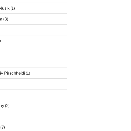
Musik
(1)
am
(3)
)
iv Pirschheidi
(1)
ay
(2)
(7)