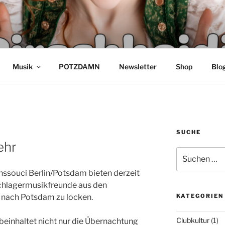
DI – SCHLAGER AUS 
K HECK & TORSTEN K
Musik
POTZDAMN
Newsletter
Shop
Blo
SUCHE
ehr
Suchen
nach:
ssouci Berlin/Potsdam bieten derzeit
Schlagermusikfreunde aus den
 nach Potsdam zu locken.
KATEGORIEN
Clubkultur
(1)
einhaltet nicht nur die Übernachtung