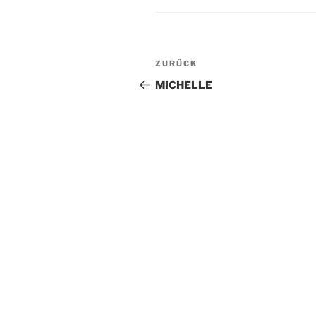
Beitragsnavigation
Vorheriger
ZURÜCK
Beitrag
MICHELLE