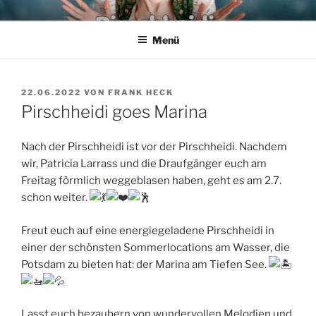
Zum
PIRSCHHEIDI – SCHLAGER
Wir leben den Schlager
Inhalt
AUS POTSDAM – DIE FRANK
Menü
springen
HECK & TORSTEN KUHN
SHOW
VERÖFFENTLICHT
22.06.2022
VON
FRANK HECK
AM
Pirschheidi goes Marina
Nach der Pirschheidi ist vor der Pirschheidi. Nachdem
wir, Patricia Larrass und die Draufgänger euch am
Freitag förmlich weggeblasen haben, geht es am 2.7.
schon weiter.
Freut euch auf eine energiegeladene Pirschheidi in
einer der schönsten Sommerlocations am Wasser, die
Potsdam zu bieten hat: der Marina am Tiefen See.
Lasst euch bezaubern von wundervollen Melodien und