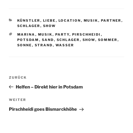
KATEGORIEN
KÜNSTLER
,
LIEBE
,
LOCATION
,
MUSIK
,
PARTNER
,
SCHLAGER
,
SHOW
SCHLAGWÖRTER
MARINA
,
MUSIK
,
PARTY
,
PIRSCHHEIDI
,
POTSDAM
,
SAND
,
SCHLAGER
,
SHOW
,
SOMMER
,
SONNE
,
STRAND
,
WASSER
Beitragsnavigation
Vorheriger
ZURÜCK
Beitrag
Helfen – Direkt hier in Potsdam
Nächster
WEITER
Beitrag
Pirschheidi goes Bismarckhöhe